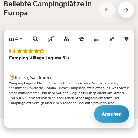
Beliebte Campingplätze in
Europa
4-5
8.4
Camping Village Laguna Blu
Italien, Sardinien
Camping Laguna Blu liegt an der atemberaubenden Nordwestküste, der
berühmten Riviera del Corallo. Dieser Campingplatz bietet alles, was Sie für
einen wunderbaren Urlaub benötigen. Laguna Blu liegt direkt am Strand
und nur 5 Kilometer von der historischen Stadt Alghero entfernt. Der
Campingplatz verfügt über einen schönen Pool mit Spraypark und
Wellnessbereich, einen Spielplatz, Sporteinrichtungen und ein Restaurant.
Sowohl für Jung als auch für Alt gibt es reichlich Unterhaltung, mit einem
Ansehen
aktiven Animationsteam in der Hochsaison, einer Minidisco, sportlichen
Aktivitäten, Abendshows und Live-Musik. Der Campingplatz liegt direkt
am Strand, ausgestattet mit Liegen und Sonnenschirmen. Hier finden Sie
eine gemütliche Bar, verschiedene Wassersportarten und etwas weiter weg
den abenteuerlichen Splash Aquapark: ein aufblasbarer Parcours auf dem