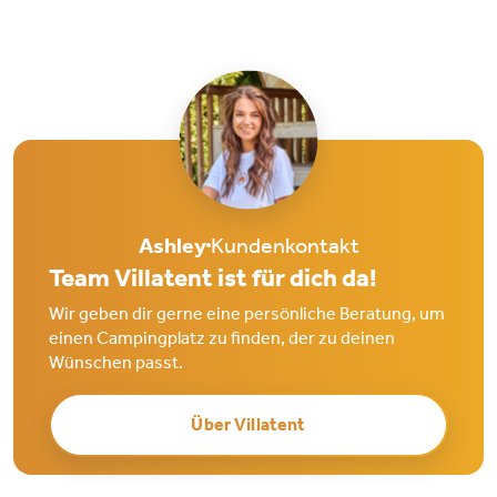
Ashley
Kundenkontakt
Team Villatent ist für dich da!
Wir geben dir gerne eine persönliche Beratung, um
einen Campingplatz zu finden, der zu deinen
Wünschen passt.
Über Villatent