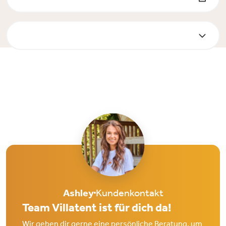
Ashley
Kundenkontakt
Team Villatent ist für dich da!
Wir geben dir gerne eine persönliche Beratung, um