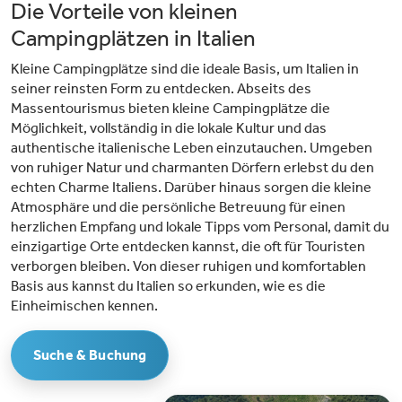
Die Vorteile von kleinen
Badekappenpflicht besteht.Aktivitäten & Bogenschießen: In der
Hochsaison organisiert der Campingplatz Bogenschießunterricht, Live-
Campingplätzen in Italien
Musik und Pizzabacken für die Kinder. Es gibt Tennisplätze, Fußball- und
Volleyballfelder. Außerdem können Sie über die Rezeption Fahrräder für
Kleine Campingplätze sind die ideale Basis, um Italien in
schöne Touren in der Umgebung mieten.Einzigartige Lage im Herzen
Umbriens: Die umbrische Landschaft ist bekannt für ihre sanften Hügel,
seiner reinsten Form zu entdecken. Abseits des
Oliven- und Weinberge. Entdecken Sie die charmante Festungsstadt
Massentourismus bieten kleine Campingplätze die
Bevagna, die nur wenige Autominuten vom Campingplatz entfernt liegt,
Möglichkeit, vollständig in die lokale Kultur und das
und besuchen Sie die wichtigsten Städte Umbriens wie Assisi, Perugia und
Spoleto, die alle innerhalb von 60 Kilometern liegen.
authentische italienische Leben einzutauchen. Umgeben
von ruhiger Natur und charmanten Dörfern erlebst du den
echten Charme Italiens. Darüber hinaus sorgen die kleine
Atmosphäre und die persönliche Betreuung für einen
herzlichen Empfang und lokale Tipps vom Personal, damit du
einzigartige Orte entdecken kannst, die oft für Touristen
verborgen bleiben. Von dieser ruhigen und komfortablen
Basis aus kannst du Italien so erkunden, wie es die
Einheimischen kennen.
Suche & Buchung