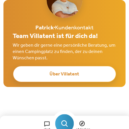
Patrick
Kundenkontakt
Team Villatent ist für dich da!
Wir geben dir gerne eine persönliche Beratung, um
einen Campingplatz zu finden, der zu deinen
Wünschen passt.
Über Villatent