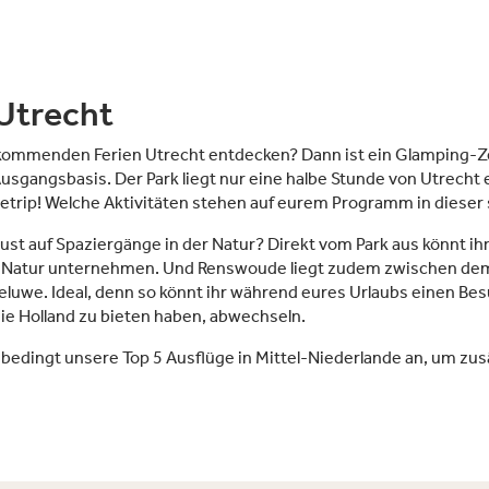
Utrecht
kommenden Ferien Utrecht entdecken? Dann ist ein Glamping-Ze
Ausgangsbasis. Der Park liegt nur eine halbe Stunde von Utrecht e
etrip! Welche Aktivitäten stehen auf eurem Programm in dieser
ust auf Spaziergänge in der Natur? Direkt vom Park aus könnt 
 Natur unternehmen. Und Renswoude liegt zudem zwischen de
luwe. Ideal, denn so könnt ihr während eures Urlaubs einen Besu
ie Holland zu bieten haben, abwechseln.
edingt unsere Top 5 Ausflüge in Mittel-Niederlande an, um zusä