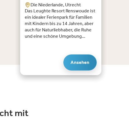
Die Niederlande, Utrecht
Das Leughte Resort Renswoude ist
ein idealer Ferienpark für Familien
mit Kindern bis zu 14 Jahren, aber
auch für Naturliebhaber, die Ruhe
und eine schöne Umgebung
genießen möchten. Zwischen dem
Nationalpark Utrechtse Heuvelrug
und dem Nationalpark Hoge Veluwe
gelegen, bietet der Park eine
Ansehen
perfekte Mischung aus
Entspannung und Abenteuer. Mit
einem Hallenbad mit ausfahrbarem
Dach, einem Angelteich und
verschiedenen Spielplätzen gibt es
immer etwas zu tun für Jung und
Alt.Highlights das Leughte Resort
cht mit
Renswoude:Badespaß für alle: Das
Hallenbad mit ausfahrbarem Dach
sorgt für Badespaß bei jedem