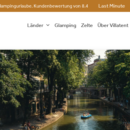
Last Minute
ge Glampingurlaube. Kundenbewertung von
8.4
Länder
Glamping
Zelte
Über Villatent