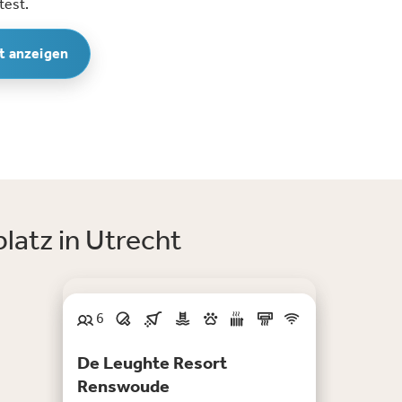
test.
t anzeigen
atz in Utrecht
6
De Leughte Resort
Renswoude