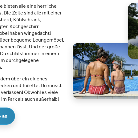
Wetter. Für die Kleinsten gibt es ein
e bieten alle eine herrliche
Planschbecken.Ideal für Kinder bis
Die Zelte sind alle mit einer
14 Jahre: Vom Spielen im großen
sherd, Kühlschrank,
Sandkasten über den Spielplatz bis
gten Kochgeschirr
hin zu Abenteuern im Lehrwald ist
obel haben wir gedacht!
für jedes Kind etwas dabei. Speziell
lt über bequeme Loungemöbel,
für Jugendliche (12 - 16 Jahre) gibt
pannen lässt. Und der große
es ein Rätselzimmer in einer
 Du schläfst immer in einem
Scheune beim Leughtenpad. Ein
 um durchgelegene
abenteuerliches Rätselspiel, bei
.
dem sie nach dem Goldenen Horn
suchen!Naturreiche Umgebung:
udem über ein eigenes
Recreatiepark de Lucht liegt
ken und Toilette. Du musst
inmitten der Utrechtse Heuvelrug:
r verlassen! Obwohl es viele
ob Sie nun radeln, wandern oder
 im Park als auch außerhalb!
einfach nur die Natur genießen
möchten, alles ist in Reichweite.
e an
Hier finden Sie die bekannten
Holzfällerpfade!