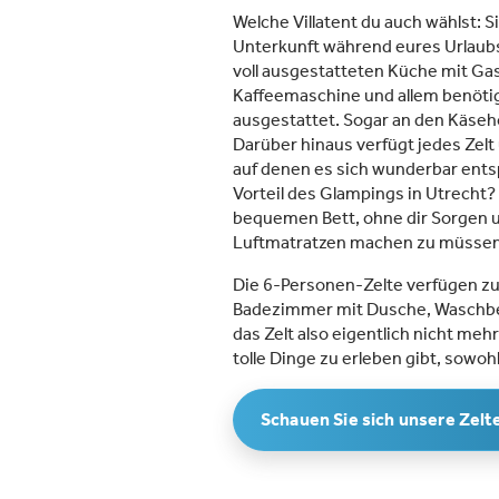
Welche Villatent du auch wählst: Si
Unterkunft während eures Urlaubs. 
voll ausgestatteten Küche mit Ga
Kaffeemaschine und allem benöti
ausgestattet. Sogar an den Käseh
Darüber hinaus verfügt jedes Ze
auf denen es sich wunderbar ents
Vorteil des Glampings in Utrecht?
bequemen Bett, ohne dir Sorgen
Luftmatratzen machen zu müssen
Die 6-Personen-Zelte verfügen z
Badezimmer mit Dusche, Waschbec
das Zelt also eigentlich nicht meh
tolle Dinge zu erleben gibt, sowohl
Schauen Sie sich unsere Zelt