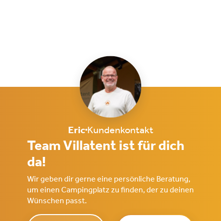
Eric
Kundenkontakt
Team Villatent ist für dich
da!
Wir geben dir gerne eine persönliche Beratung,
um einen Campingplatz zu finden, der zu deinen
Wünschen passt.