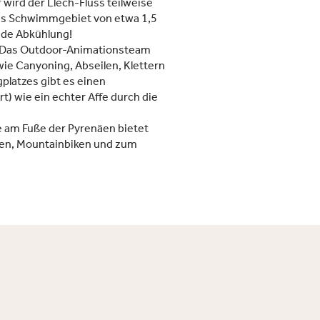
 wird der Llech-Fluss teilweise
hes Schwimmgebiet von etwa 1,5
ende Abkühlung!
Das Outdoor-Animationsteam
wie Canyoning, Abseilen, Klettern
latzes gibt es einen
rt) wie ein echter Affe durch die
am Fuße der Pyrenäen bietet
ren, Mountainbiken und zum