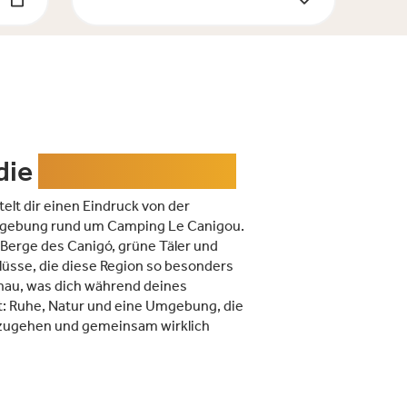
die
Conflent-Region
elt dir einen Eindruck von der
ebung rund um Camping Le Canigou.
 Berge des Canigó, grüne Täler und
lüsse, die diese Region so besonders
nau, was dich während deines
t: Ruhe, Natur und eine Umgebung, die
szugehen und gemeinsam wirklich