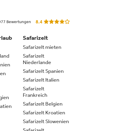
8.4
 5977 Bewertungen
rlaub
Safarizelt
Safarizelt mieten
land
Safarizelt
Niederlande
nien
Safarizelt Spanien
ien
Safarizelt Italien
Safarizelt
Frankreich
gien
Safarizelt Belgien
atien
Safarizelt Kroatien
Safarizelt Slowenien
Safarizelt