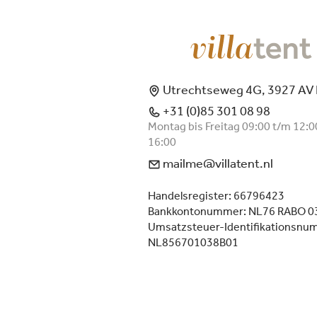
Utrechtseweg 4G, 3927 AV
+31 (0)85 301 08 98
Montag bis Freitag 09:00 t/m 12:0
16:00
mailme@villatent.nl
Handelsregister: 66796423
Bankkontonummer: NL76 RABO 0
Umsatzsteuer-Identifikationsnu
NL856701038B01