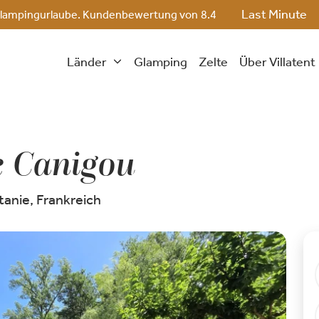
Last Minute
ge Glampingurlaube. Kundenbewertung von
8.4
Länder
Glamping
Zelte
Über Villatent
 Canigou
tanie, Frankreich