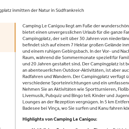
tz inmitten der Natur in Südfrankreich
Camping Le Canigou liegt am Fuße der wunderschön
bietet einen unvergesslichen Urlaub für die ganze Fa
Campingplatz, der seit über 30 Jahren von niederlän
befindet sich auf einem 7 Hektar großen Gelände inm
und einem ruhigen Gebirgsbach. In der Vor- und Na
Raum, während die Sommermonate speziell für Famil
und 20 Jahren gestaltet sind. Der Campingplatz ist b
an abenteuerlichen Outdoor-Aktivitäten, ist aber auc
Radfahren und Wandern. Der Campingplatz verfügt ü
verschiedene Sporteinrichtungen und ein umfasse
Nehmen Sie an Aktivitäten wie Sportturnieren, Fl
Livemusik, Pubquiz und Bingo teil. Kinder und Jugen
Lounges an der Rezeption vergnügen. In 5 km Entfern
Badesee bei Vinça, wo Sie surfen und Kanu fahren k
Highlights von Camping Le Canigou:
n