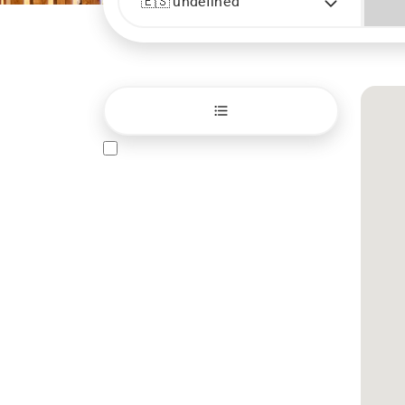
🇪🇸 undefined