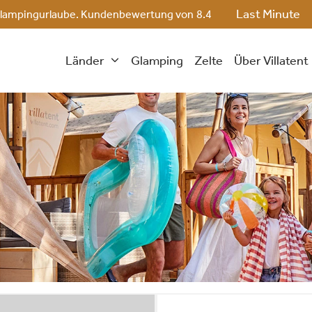
Last Minute
ge Glampingurlaube. Kundenbewertung von
8.4
Länder
Glamping
Zelte
Über Villatent