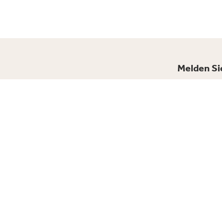
Melden Sie
Bleiben Sie inform
Vorname *