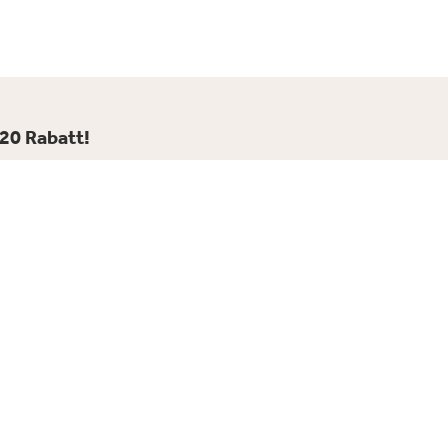
€20 Rabatt!
ren Glampingurlaub.
bonnieren
8.4
 5977 Bewertungen