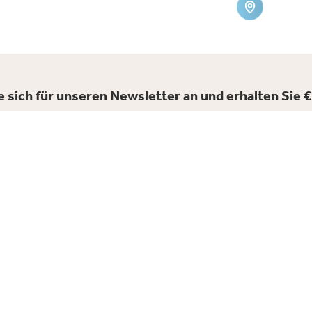
 sich für unseren Newsletter an und erhalten Sie 
iert über unsere Campingplätze und die besten Angebote für Ih
Email *
A
Ich stimme
Datenschutzrichtlinie
Durchschnittliche Punktzahl basierend auf