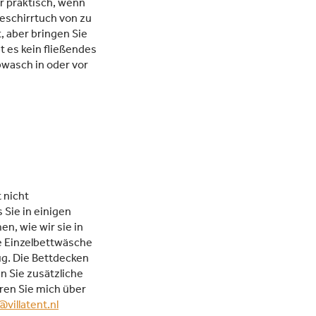
r praktisch, wenn
eschirrtuch von zu
, aber bringen Sie
t es kein fließendes
Abwasch in oder vor
 nicht
 Sie in einigen
n, wie wir sie in
e Einzelbettwäsche
ug. Die Bettdecken
n Sie zusätzliche
eren Sie mich über
@villatent.nl