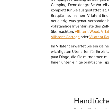
Camping. Denn der große Vorteil v
komplett für Sie ausgestattet ist.
Bratpfanne, in einem Villatent finde
neugierig, was genau vorhanden is
vollständige Inventarliste des Zelt
übernachten:
Villatent Wood
,
Vill
Villatent Cottage
oder
Villatent R
Im Villatent erwartet Sie ein kle
wichtigsten Utensilien für Ihr Zelt
paar Dinge, die Sie mitnehmen m
Ihnen unten einige praktische Tip
Handtüch