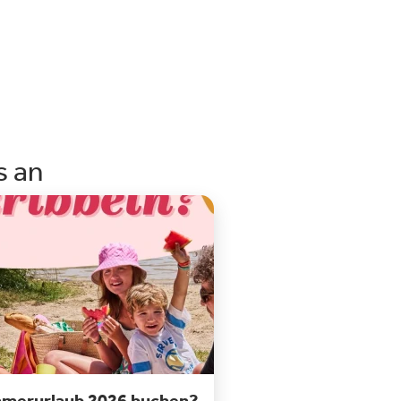
s an
merurlaub 2026 buchen?