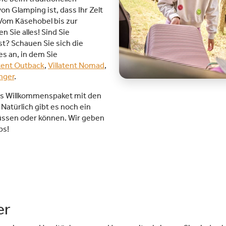
on Glamping ist, dass Ihr Zelt
 Vom Käsehobel bis zur
n Sie alles! Sind Sie
t? Schauen Sie sich die
es an, in dem Sie
atent Outback
,
Villatent Nomad
,
anger
.
ines Willkommenspaket mit den
. Natürlich gibt es noch ein
üssen oder können. Wir geben
ps!
er