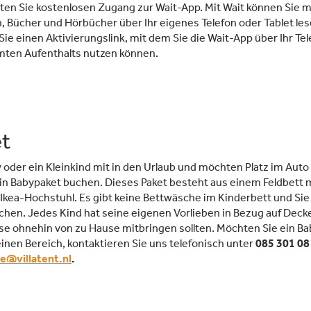
ten Sie kostenlosen Zugang zur Wait-App. Mit Wait können Sie m
en, Bücher und Hörbücher über Ihr eigenes Telefon oder Tablet l
 Sie einen Aktivierungslink, mit dem Sie die Wait-App über Ihr Tel
mten Aufenthalts nutzen können.
t
 oder ein Kleinkind mit in den Urlaub und möchten Platz im Aut
ein Babypaket buchen. Dieses Paket besteht aus einem Feldbett m
kea-Hochstuhl. Es gibt keine Bettwäsche im Kinderbett und Sie
hen. Jedes Kind hat seine eigenen Vorlieben in Bezug auf Decke
iese ohnehin von zu Hause mitbringen sollten. Möchten Sie ein 
inen Bereich, kontaktieren Sie uns telefonisch unter
085 301 08
e@villatent.nl
.