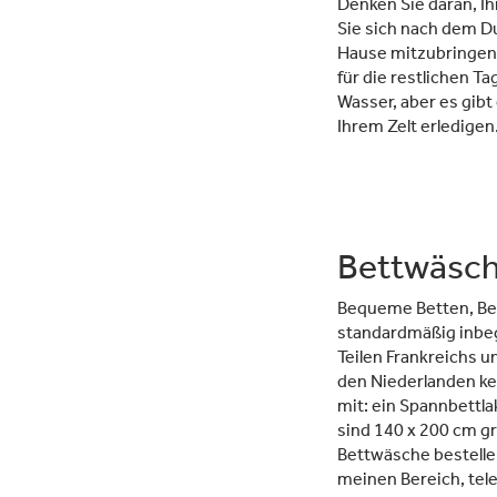
Denken Sie daran, I
Sie sich nach dem D
Hause mitzubringen. 
für die restlichen T
Wasser, aber es gibt 
Ihrem Zelt erledigen
Bettwäsc
Bequeme Betten, Bet
standardmäßig inbegr
Teilen Frankreichs u
den Niederlanden ke
mit: ein Spannbettl
sind 140 x 200 cm g
Bettwäsche bestellen
meinen Bereich, tele