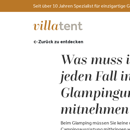
Seit über 10 Jahren Spezialist für einzigarti
Zurück zu entdecken
Was muss i
jeden Fall i
Glampingu
mitnehmen
Beim Glamping müssen Sie keine
Campingausrüstung mitbringen wi