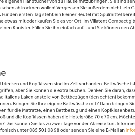
hre eigenen Handtücher von zu Hause mitzubringen. Sie sind seh
uschen abtrocknen wollen! Vergessen Sie außerdem nicht, ein G
Für den ersten Tag steht ein kleiner Beutel mit Spülmittel bereit
age etwas mit oder kaufen Sie es vor Ort. Im Villatent Compact gib
einen Kanister. Füllen Sie ihn einfach auf... und Sie können den 
.
he
tdecken und Kopfkissen sind im Zelt vorhanden. Bettwäsche ist
iffen, aber Sie können sie extra buchen. Denken Sie daran, dass
nd Italiens Laken anstelle von Bettbezügen (den echten) bekomme
nnen. Bringen Sie Ihre eigene Bettwäsche mit? Dann bringen Si
aken für die Matratze, einen Bettbezug und einen Kopfkissenbez
roß und die Kopfkissen haben die Hotelgröße 70 x 70 cm. Möchte
? Das können Sie bis zu zwei Tage vor der Abreise tun. Informi
fonisch unter 085 301 08 98 oder senden Sie eine E-Mail an
info