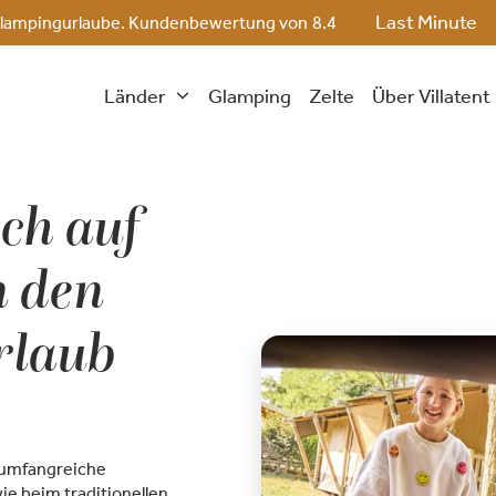
Last Minute
ge Glampingurlaube. Kundenbewertung von
8.4
Länder
Glamping
Zelte
Über Villatent
ch auf
n den
rlaub
 umfangreiche
e beim traditionellen