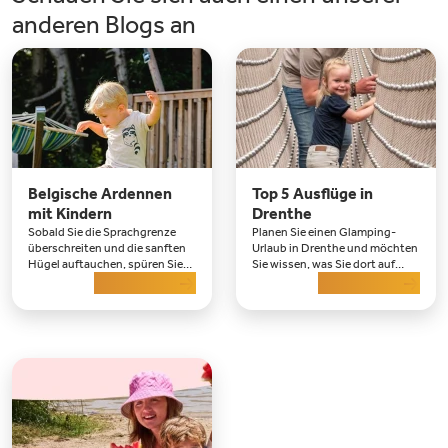
anderen Blogs an
Belgische Ardennen
Top 5 Ausflüge in
mit Kindern
Drenthe
Sobald Sie die Sprachgrenze
Planen Sie einen Glamping-
überschreiten und die sanften
Urlaub in Drenthe und möchten
Hügel auftauchen, spüren Sie
Sie wissen, was Sie dort auf
es: Der Urlaub hat begonnen.
Mehr lesen
keinen Fall verpassen dürfen?
Mehr lesen
Seit Jahren sind die belgischen
Dann sind Sie hier an der
Ardennen mit Kindern ein
richtigen Adresse. Drenthe
beliebtes Ziel für Familien, die
Natur, Abenteuer und
Entspannung miteinan