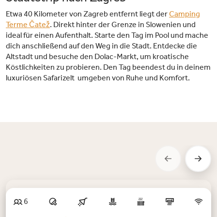
Etwa 40 Kilometer von Zagreb entfernt liegt der
Camping
Terme Čatež
. Direkt hinter der Grenze in Slowenien und
ideal für einen Aufenthalt. Starte den Tag im Pool und mache
dich anschließend auf den Weg in die Stadt. Entdecke die
Altstadt und besuche den Dolac-Markt, um kroatische
Köstlichkeiten zu probieren. Den Tag beendest du in deinem
luxuriösen Safarizelt umgeben von Ruhe und Komfort.
Neu
6