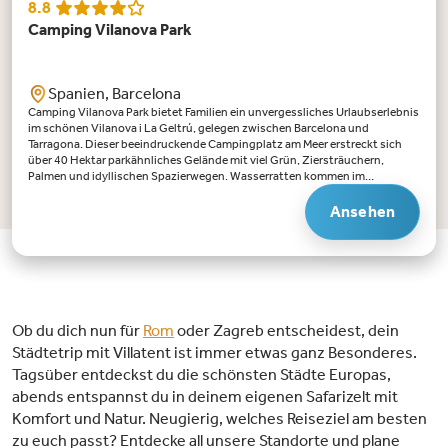
8.8
Camping Vilanova Park
Spanien, Barcelona
Camping Vilanova Park bietet Familien ein unvergessliches Urlaubserlebnis
im schönen Vilanova i La Geltrú, gelegen zwischen Barcelona und
Tarragona. Dieser beeindruckende Campingplatz am Meer erstreckt sich
über 40 Hektar parkähnliches Gelände mit viel Grün, Ziersträuchern,
Palmen und idyllischen Spazierwegen. Wasserratten kommen im
fantastischen Wasserpark mit Außenpools, Kinderbecken und
spannenden Rutschen voll auf ihre Kosten. Die Crazy Cone-Rutsche ist
Ansehen
ideal für Abenteurer, während die Body Slide der ganzen Familie Spaß
macht. Brauchen Sie Entspannung? Besuchen Sie das Wellness & Spa mit
Innenpool, Jacuzzi, Solarium, Sauna und Hammam. Der Campingplatz
bietet Einrichtungen für Jung und Alt, darunter Multisportfelder, einen
Spielplatz, ein Lufttrampolin, Minigolf und einen Fitnessraum. Das
gemütliche Restaurant serviert köstliche Gerichte. In der Hochsaison
bietet das Animationsteam ein abwechslungsreiches Programm, darunter
Ob du dich nun für
Rom
oder Zagreb entscheidest, dein
einen Miniclub, Kinderclub und Abendunterhaltung. Mit einem praktischen
Städtetrip mit Villatent ist immer etwas ganz Besonderes.
Shuttle-Service zu den nahegelegenen Stränden und nach Barcelona ist
dieser Campingplatz die perfekte Basis für einen abwechslungsreichen
Tagsüber entdeckst du die schönsten Städte Europas,
Familienurlaub.Highlights von Camping Vilanova Park:Fantastischer
abends entspannst du in deinem eigenen Safarizelt mit
Wasserpark: Genießen Sie stundenlangen Spaß im Wasserpark mit zwei
Komfort und Natur. Neugierig, welches Reiseziel am besten
großen Außenpools, einem Kinderbecken, spektakuläre Wasserrutschen
und einem beheizten Innenpool. Sonnenliegen und Sonnenschirme bieten
zu euch passt? Entdecke all unsere Standorte und plane