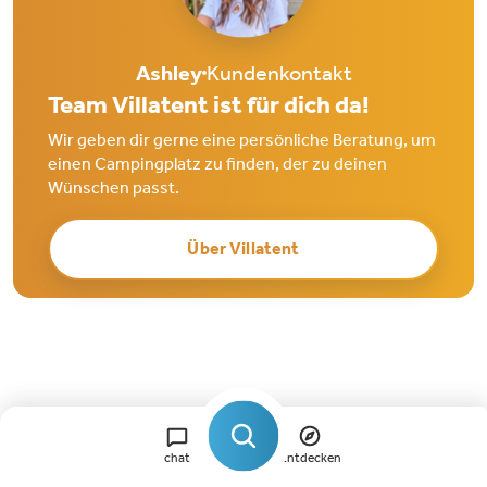
Ashley
Kundenkontakt
Team Villatent ist für dich da!
Wir geben dir gerne eine persönliche Beratung, um
einen Campingplatz zu finden, der zu deinen
Wünschen passt.
Über Villatent
chat
Entdecken